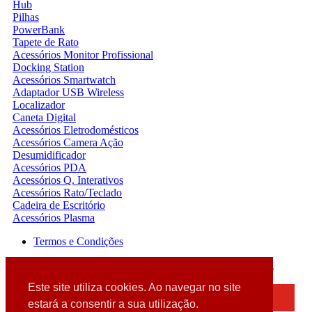
Hub
Pilhas
PowerBank
Tapete de Rato
Acessórios Monitor Profissional
Docking Station
Acessórios Smartwatch
Adaptador USB Wireless
Localizador
Caneta Digital
Acessórios Eletrodomésticos
Acessórios Camera Ação
Desumidificador
Acessórios PDA
Acessórios Q. Interativos
Acessórios Rato/Teclado
Cadeira de Escritório
Acessórios Plasma
Termos e Condições
2026 © DATABOX - Informática, S.A. |
Criado por
Alidata
Este site utiliza cookies. Ao navegar no site
×
estará a consentir a sua utilização.
Detectamos que está a usar um browser desatualizado