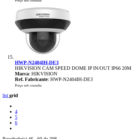
Preço sob consulta
HWP-N2404IH-DE3
HIKVISION CAM SPEED DOME IP IN/OUT IP66 20M
Marca
: HIKVISION
Ref. Fabricante
: HWP-N2404IH-DE3
Preço sob consulta
list
grid
4
5
6
Resultado(s) 46 - 60 de 308