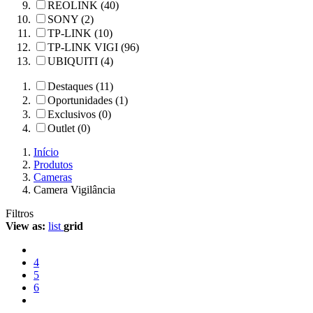
REOLINK (40)
SONY (2)
TP-LINK (10)
TP-LINK VIGI (96)
UBIQUITI (4)
Destaques (11)
Oportunidades (1)
Exclusivos (0)
Outlet (0)
Início
Produtos
Cameras
Camera Vigilância
Filtros
View as:
list
grid
4
5
6