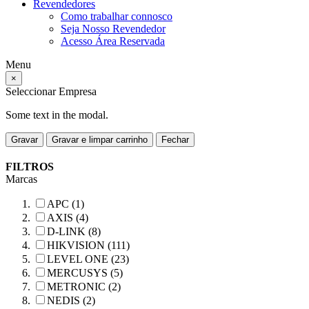
Revendedores
Como trabalhar connosco
Seja Nosso Revendedor
Acesso Área Reservada
Menu
×
Seleccionar Empresa
Some text in the modal.
Gravar
Gravar e limpar carrinho
Fechar
FILTROS
Marcas
APC (1)
AXIS (4)
D-LINK (8)
HIKVISION (111)
LEVEL ONE (23)
MERCUSYS (5)
METRONIC (2)
NEDIS (2)