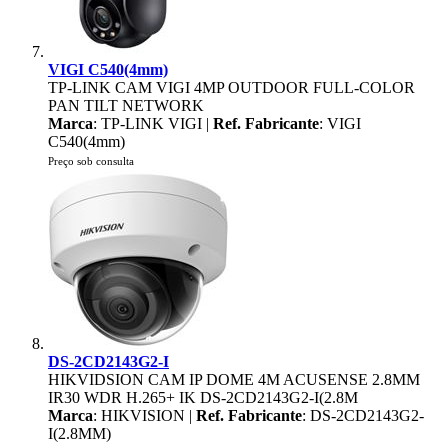
VIGI C540(4mm)
TP-LINK CAM VIGI 4MP OUTDOOR FULL-COLOR
PAN TILT NETWORK
Marca
: TP-LINK VIGI |
Ref. Fabricante
: VIGI
C540(4mm)
Preço sob consulta
DS-2CD2143G2-I
HIKVIDSION CAM IP DOME 4M ACUSENSE 2.8MM
IR30 WDR H.265+ IK DS-2CD2143G2-I(2.8M
Marca
: HIKVISION |
Ref. Fabricante
: DS-2CD2143G2-
I(2.8MM)