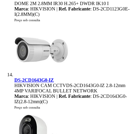
DOME 2M 2.8MM IR30 H.265+ DWDR IK10 I
Marca
: HIKVISION |
Ref. Fabricante
: DS-2CD1123G0E-
I(2.8MM)(C)
Preço sob consulta
DS-2CD1643G0-IZ
HIKVISION CAM CCTVDS-2CD1643G0-IZ 2.8-12mm
4MP VARIFOCAL BULLET NETWORK
Marca
: HIKVISION |
Ref. Fabricante
: DS-2CD1643G0-
IZ(2.8-12mm)(C)
Preço sob consulta