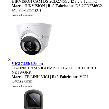
HIKVISION CAM DS-2CD2746G2-IZS 2.8-12mm C
Marca
: HIKVISION |
Ref. Fabricante
: DS-2CD2746G2-
IZS(2.8-12mm)(C)
Preço sob consulta
VIGIC485(2.8mm)
TP-LINK CAM VIGI 8MP FULL-COLOR TURRET
NETWORK
Marca
: TP-LINK VIGI |
Ref. Fabricante
: VIGI
C485(2.8mm)
Preço sob consulta