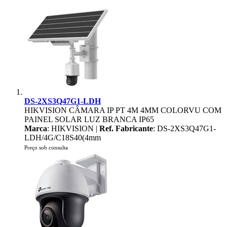
DS-2XS3Q47G1-LDH
HIKVISION CÂMARA IP PT 4M 4MM COLORVU COM
PAINEL SOLAR LUZ BRANCA IP65
Marca
: HIKVISION |
Ref. Fabricante
: DS-2XS3Q47G1-
LDH/4G/C18S40(4mm
Preço sob consulta