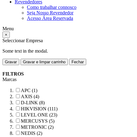
Revendedores
Como trabalhar connosco
Seja Nosso Revendedor
Acesso Área Reservada
Menu
×
Seleccionar Empresa
Some text in the modal.
Gravar
Gravar e limpar carrinho
Fechar
FILTROS
Marcas
APC (1)
AXIS (4)
D-LINK (8)
HIKVISION (111)
LEVEL ONE (23)
MERCUSYS (5)
METRONIC (2)
NEDIS (2)