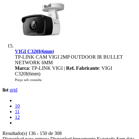
VIGI C320I(6mm)
TP-LINK CAM VIGI 2MP OUTDOOR IR BULLET
NETWORK 6MM
Marca
: TP-LINK VIGI |
Ref. Fabricante
: VIGI
C320I(6mm)
Preço sob consulta
list
grid
10
11
12
Resultado(s) 136 - 150 de 308
Disponível para entrega
Disponível brevemente
Esgotado
Sem data