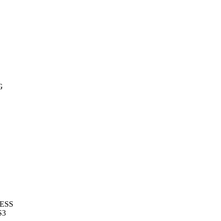
G
ESS
S3