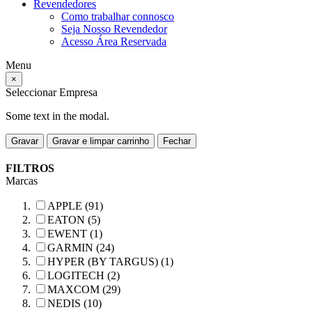
Revendedores
Como trabalhar connosco
Seja Nosso Revendedor
Acesso Área Reservada
Menu
×
Seleccionar Empresa
Some text in the modal.
Gravar
Gravar e limpar carrinho
Fechar
FILTROS
Marcas
APPLE (91)
EATON (5)
EWENT (1)
GARMIN (24)
HYPER (BY TARGUS) (1)
LOGITECH (2)
MAXCOM (29)
NEDIS (10)