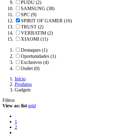
PUDU (2)
SAMSUNG (38)
SPC (9)
SPIRIT OF GAMER (16)
TRUST (2)
VERBATIM (2)
XIAOMI (11)
Destaques (1)
Oportunidades (1)
Exclusivos (4)
Outlet (0)
Início
Produtos
Gadgets
Filtros
View as:
list
grid
1
2