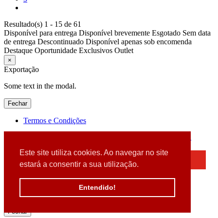
Resultado(s) 1 - 15 de 61
Disponível para entrega
Disponível brevemente
Esgotado
Sem data
de entrega
Descontinuado
Disponível apenas sob encomenda
Destaque
Oportunidade
Exclusivos
Outlet
×
Exportação
Some text in the modal.
Fechar
Termos e Condições
2026 © DATABOX - Informática, S.A. |
Criado por
Alidata
Este site utiliza cookies. Ao navegar no site
×
estará a consentir a sua utilização.
Detectamos que está a usar um browser desatualizado
Por favor, atualize o seu browser
Entendido!
para garantir uma melhor experiência.
Fechar