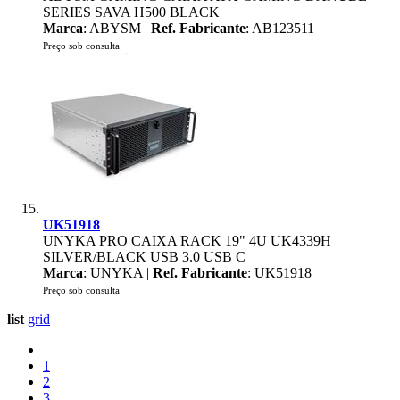
SERIES SAVA H500 BLACK
Marca
: ABYSM |
Ref. Fabricante
: AB123511
Preço sob consulta
UK51918
UNYKA PRO CAIXA RACK 19" 4U UK4339H
SILVER/BLACK USB 3.0 USB C
Marca
: UNYKA |
Ref. Fabricante
: UK51918
Preço sob consulta
list
grid
1
2
3