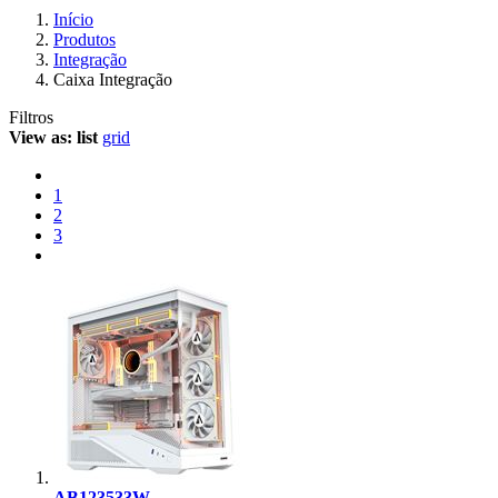
Início
Produtos
Integração
Caixa Integração
Filtros
View as:
list
grid
1
2
3
AB123533W