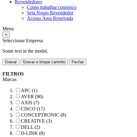
Revendedores
Como trabalhar connosco
Seja Nosso Revendedor
Acesso Área Reservada
Menu
×
Seleccionar Empresa
Some text in the modal.
Gravar
Gravar e limpar carrinho
Fechar
FILTROS
Marcas
APC (1)
AVER (90)
AXIS (7)
CISCO (17)
CONCEPTRONIC (8)
CREATIVE (3)
DELL (2)
D-LINK (8)