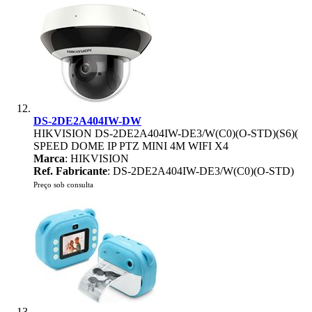
DS-2DE2A404IW-DW
HIKVISION DS-2DE2A404IW-DE3/W(C0)(O-STD)(S6)(
SPEED DOME IP PTZ MINI 4M WIFI X4
Marca
: HIKVISION
Ref. Fabricante
: DS-2DE2A404IW-DE3/W(C0)(O-STD)
Preço sob consulta