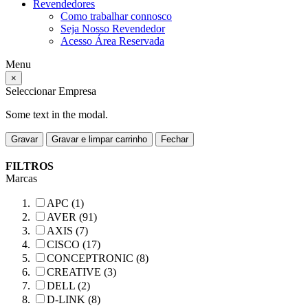
Revendedores
Como trabalhar connosco
Seja Nosso Revendedor
Acesso Área Reservada
Menu
×
Seleccionar Empresa
Some text in the modal.
Gravar
Gravar e limpar carrinho
Fechar
FILTROS
Marcas
APC (1)
AVER (91)
AXIS (7)
CISCO (17)
CONCEPTRONIC (8)
CREATIVE (3)
DELL (2)
D-LINK (8)