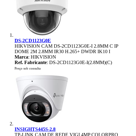
DS-2CD1123G0E
HIKVISION CAM DS-2CD1123G0E-I 2.8MM C IP
DOME 2M 2.8MM IR30 H.265+ DWDR IK10 I
Marca
: HIKVISION
Ref. Fabricante
: DS-2CD1123G0E-I(2.8MM)(C)
Preço sob consulta
INSIGHTS445S-2.8
TP-LINK CAM DE REDE VIGI 4MP COLORPRO