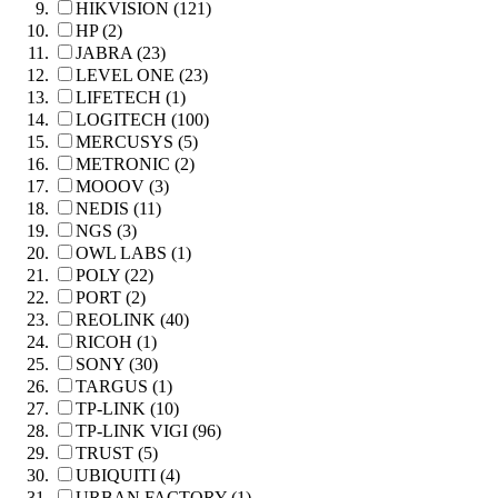
HIKVISION (121)
HP (2)
JABRA (23)
LEVEL ONE (23)
LIFETECH (1)
LOGITECH (100)
MERCUSYS (5)
METRONIC (2)
MOOOV (3)
NEDIS (11)
NGS (3)
OWL LABS (1)
POLY (22)
PORT (2)
REOLINK (40)
RICOH (1)
SONY (30)
TARGUS (1)
TP-LINK (10)
TP-LINK VIGI (96)
TRUST (5)
UBIQUITI (4)
URBAN FACTORY (1)