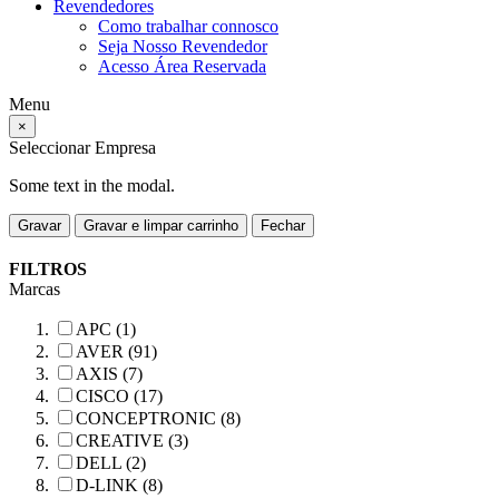
Revendedores
Como trabalhar connosco
Seja Nosso Revendedor
Acesso Área Reservada
Menu
×
Seleccionar Empresa
Some text in the modal.
Gravar
Gravar e limpar carrinho
Fechar
FILTROS
Marcas
APC (1)
AVER (91)
AXIS (7)
CISCO (17)
CONCEPTRONIC (8)
CREATIVE (3)
DELL (2)
D-LINK (8)