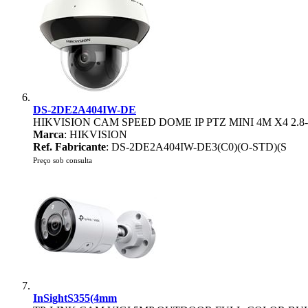
DS-2DE2A404IW-DE
HIKVISION CAM SPEED DOME IP PTZ MINI 4M X4 2.
Marca
: HIKVISION
Ref. Fabricante
: DS-2DE2A404IW-DE3(C0)(O-STD)(S
Preço sob consulta
InSightS355(4mm