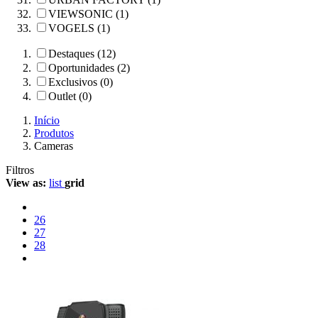
VIEWSONIC (1)
VOGELS (1)
Destaques (12)
Oportunidades (2)
Exclusivos (0)
Outlet (0)
Início
Produtos
Cameras
Filtros
View as:
list
grid
26
27
28