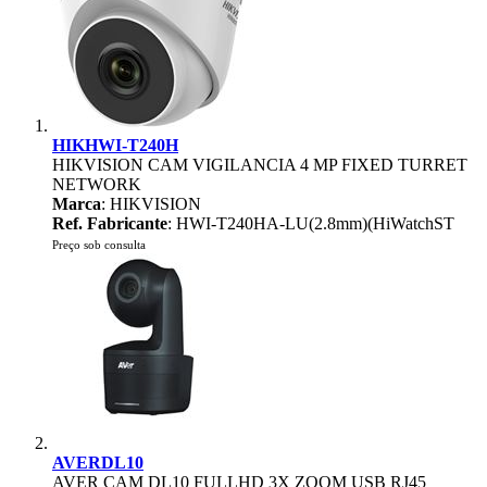
HIKHWI-T240H
HIKVISION CAM VIGILANCIA 4 MP FIXED TURRET
NETWORK
Marca
: HIKVISION
Ref. Fabricante
: HWI-T240HA-LU(2.8mm)(HiWatchST
Preço sob consulta
AVERDL10
AVER CAM DL10 FULLHD 3X ZOOM USB RJ45