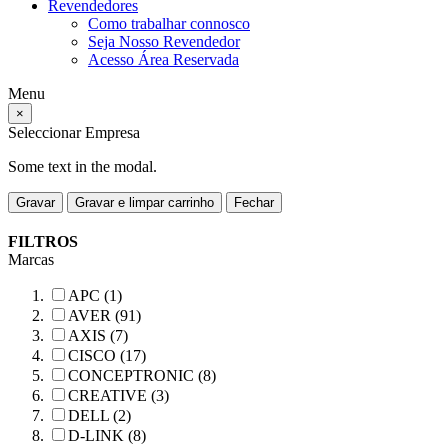
Revendedores
Como trabalhar connosco
Seja Nosso Revendedor
Acesso Área Reservada
Menu
×
Seleccionar Empresa
Some text in the modal.
Gravar
Gravar e limpar carrinho
Fechar
FILTROS
Marcas
APC (1)
AVER (91)
AXIS (7)
CISCO (17)
CONCEPTRONIC (8)
CREATIVE (3)
DELL (2)
D-LINK (8)