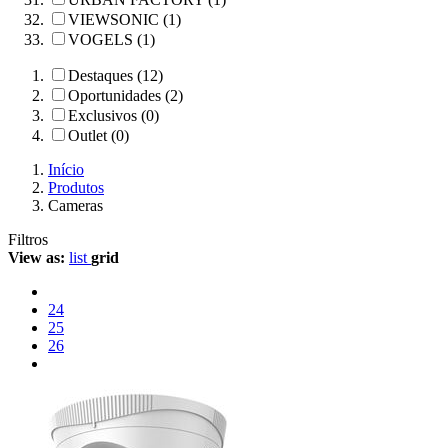
VIEWSONIC (1)
VOGELS (1)
Destaques (12)
Oportunidades (2)
Exclusivos (0)
Outlet (0)
Início
Produtos
Cameras
Filtros
View as:
list
grid
24
25
26