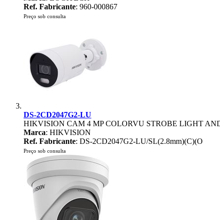
Ref. Fabricante
: 960-000867
Preço sob consulta
DS-2CD2047G2-LU
HIKVISION CAM 4 MP COLORVU STROBE LIGHT AN
Marca
: HIKVISION
Ref. Fabricante
: DS-2CD2047G2-LU/SL(2.8mm)(C)(O
Preço sob consulta