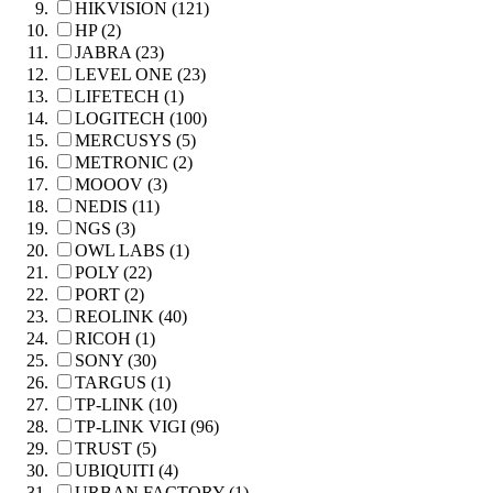
HIKVISION (121)
HP (2)
JABRA (23)
LEVEL ONE (23)
LIFETECH (1)
LOGITECH (100)
MERCUSYS (5)
METRONIC (2)
MOOOV (3)
NEDIS (11)
NGS (3)
OWL LABS (1)
POLY (22)
PORT (2)
REOLINK (40)
RICOH (1)
SONY (30)
TARGUS (1)
TP-LINK (10)
TP-LINK VIGI (96)
TRUST (5)
UBIQUITI (4)
URBAN FACTORY (1)