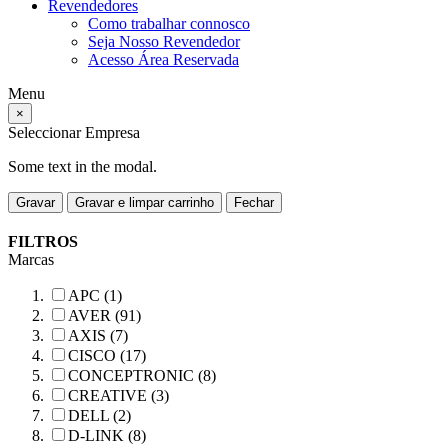
Revendedores
Como trabalhar connosco
Seja Nosso Revendedor
Acesso Área Reservada
Menu
×
Seleccionar Empresa
Some text in the modal.
Gravar
Gravar e limpar carrinho
Fechar
FILTROS
Marcas
APC (1)
AVER (91)
AXIS (7)
CISCO (17)
CONCEPTRONIC (8)
CREATIVE (3)
DELL (2)
D-LINK (8)