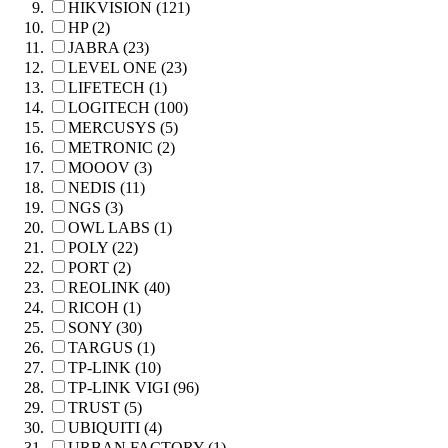
HIKVISION (121)
HP (2)
JABRA (23)
LEVEL ONE (23)
LIFETECH (1)
LOGITECH (100)
MERCUSYS (5)
METRONIC (2)
MOOOV (3)
NEDIS (11)
NGS (3)
OWL LABS (1)
POLY (22)
PORT (2)
REOLINK (40)
RICOH (1)
SONY (30)
TARGUS (1)
TP-LINK (10)
TP-LINK VIGI (96)
TRUST (5)
UBIQUITI (4)
URBAN FACTORY (1)