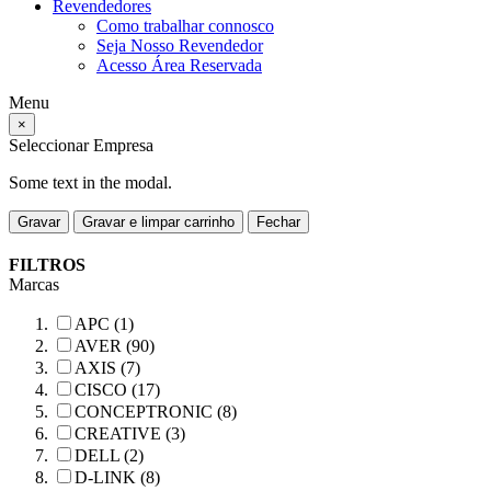
Revendedores
Como trabalhar connosco
Seja Nosso Revendedor
Acesso Área Reservada
Menu
×
Seleccionar Empresa
Some text in the modal.
Gravar
Gravar e limpar carrinho
Fechar
FILTROS
Marcas
APC (1)
AVER (90)
AXIS (7)
CISCO (17)
CONCEPTRONIC (8)
CREATIVE (3)
DELL (2)
D-LINK (8)