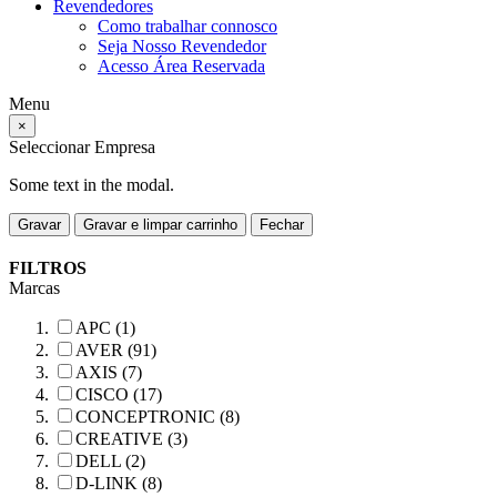
Revendedores
Como trabalhar connosco
Seja Nosso Revendedor
Acesso Área Reservada
Menu
×
Seleccionar Empresa
Some text in the modal.
Gravar
Gravar e limpar carrinho
Fechar
FILTROS
Marcas
APC (1)
AVER (91)
AXIS (7)
CISCO (17)
CONCEPTRONIC (8)
CREATIVE (3)
DELL (2)
D-LINK (8)