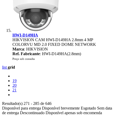
HWI-D149HA
HIKVISION CAM HWI-D149HA 2.8mm 4 MP
COLORVU MD 2.0 FIXED DOME NETWORK
Marca
: HIKVISION
Ref. Fabricante
: HWI-D149HA(2.8mm)
Preço sob consulta
list
grid
19
20
21
Resultado(s) 271 - 285 de 646
Disponível para entrega
Disponível brevemente
Esgotado
Sem data
de entrega
Descontinuado
Disponível apenas sob encomenda