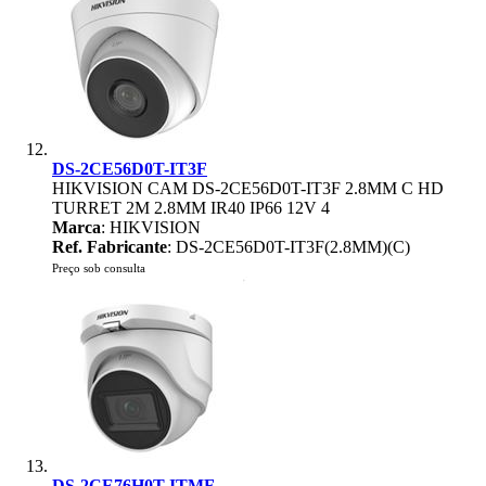
DS-2CE56D0T-IT3F
HIKVISION CAM DS-2CE56D0T-IT3F 2.8MM C HD
TURRET 2M 2.8MM IR40 IP66 12V 4
Marca
: HIKVISION
Ref. Fabricante
: DS-2CE56D0T-IT3F(2.8MM)(C)
Preço sob consulta
DS-2CE76H0T-ITMF