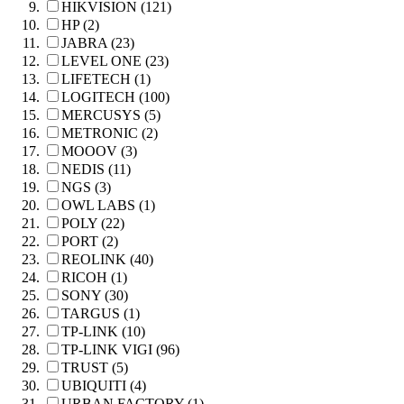
HIKVISION (121)
HP (2)
JABRA (23)
LEVEL ONE (23)
LIFETECH (1)
LOGITECH (100)
MERCUSYS (5)
METRONIC (2)
MOOOV (3)
NEDIS (11)
NGS (3)
OWL LABS (1)
POLY (22)
PORT (2)
REOLINK (40)
RICOH (1)
SONY (30)
TARGUS (1)
TP-LINK (10)
TP-LINK VIGI (96)
TRUST (5)
UBIQUITI (4)
URBAN FACTORY (1)