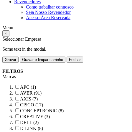
Revendedores
Como trabalhar connosco
Seja Nosso Revendedor
Acesso Área Reservada
Menu
×
Seleccionar Empresa
Some text in the modal.
Gravar
Gravar e limpar carrinho
Fechar
FILTROS
Marcas
APC (1)
AVER (91)
AXIS (7)
CISCO (17)
CONCEPTRONIC (8)
CREATIVE (3)
DELL (2)
D-LINK (8)