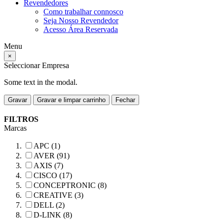
Revendedores
Como trabalhar connosco
Seja Nosso Revendedor
Acesso Área Reservada
Menu
×
Seleccionar Empresa
Some text in the modal.
Gravar
Gravar e limpar carrinho
Fechar
FILTROS
Marcas
APC (1)
AVER (91)
AXIS (7)
CISCO (17)
CONCEPTRONIC (8)
CREATIVE (3)
DELL (2)
D-LINK (8)