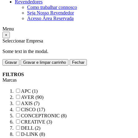
Revendedores
Como trabalhar connosco
Seja Nosso Revendedor
Acesso Área Reservada
Menu
×
Seleccionar Empresa
Some text in the modal.
Gravar
Gravar e limpar carrinho
Fechar
FILTROS
Marcas
APC (1)
AVER (90)
AXIS (7)
CISCO (17)
CONCEPTRONIC (8)
CREATIVE (3)
DELL (2)
D-LINK (8)