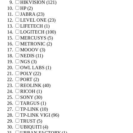
HIKVISION (121)
HP (2)
JABRA (23)
LEVEL ONE (23)
LIFETECH (1)
LOGITECH (100)
MERCUSYS (5)
METRONIC (2)
MOOOV (3)
NEDIS (11)
NGS (3)
OWL LABS (1)
POLY (22)
PORT (2)
REOLINK (40)
RICOH (1)
SONY (30)
TARGUS (1)
TP-LINK (10)
TP-LINK VIGI (96)
TRUST (5)
UBIQUITI (4)
URBAN FACTORY (1)