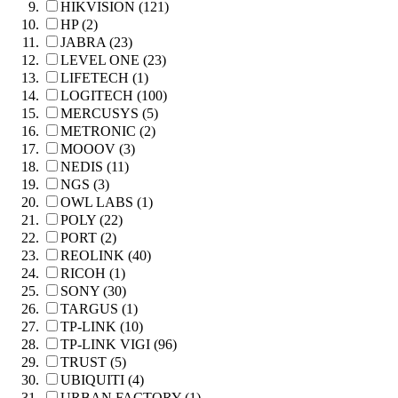
HIKVISION (121)
HP (2)
JABRA (23)
LEVEL ONE (23)
LIFETECH (1)
LOGITECH (100)
MERCUSYS (5)
METRONIC (2)
MOOOV (3)
NEDIS (11)
NGS (3)
OWL LABS (1)
POLY (22)
PORT (2)
REOLINK (40)
RICOH (1)
SONY (30)
TARGUS (1)
TP-LINK (10)
TP-LINK VIGI (96)
TRUST (5)
UBIQUITI (4)
URBAN FACTORY (1)