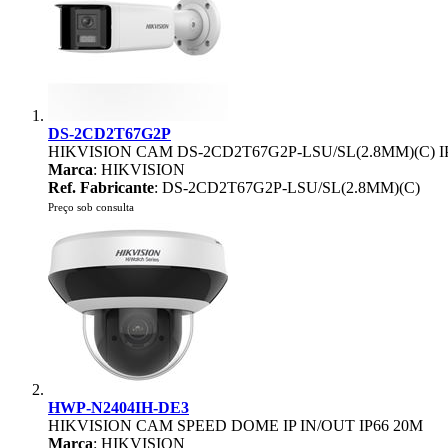
DS-2CD2T67G2P
HIKVISION CAM DS-2CD2T67G2P-LSU/SL(2.8MM)(C)
Marca
: HIKVISION
Ref. Fabricante
: DS-2CD2T67G2P-LSU/SL(2.8MM)(C)
Preço sob consulta
HWP-N2404IH-DE3
HIKVISION CAM SPEED DOME IP IN/OUT IP66 20M
Marca
: HIKVISION