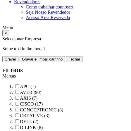
Revendedores
Como trabalhar connosco
Seja Nosso Revendedor
Acesso Área Reservada
Menu
×
Seleccionar Empresa
Some text in the modal.
Gravar
Gravar e limpar carrinho
Fechar
FILTROS
Marcas
APC (1)
AVER (90)
AXIS (7)
CISCO (17)
CONCEPTRONIC (8)
CREATIVE (3)
DELL (2)
D-LINK (8)