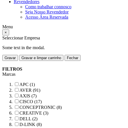
Revendedores
Como trabalhar connosco
Seja Nosso Revendedor
Acesso Área Reservada
Menu
×
Seleccionar Empresa
Some text in the modal.
Gravar
Gravar e limpar carrinho
Fechar
FILTROS
Marcas
APC (1)
AVER (91)
AXIS (7)
CISCO (17)
CONCEPTRONIC (8)
CREATIVE (3)
DELL (2)
D-LINK (8)