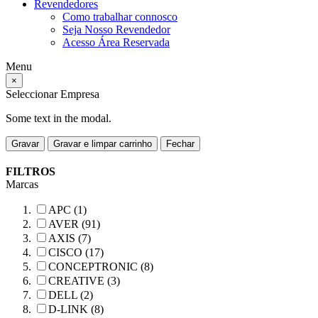
Revendedores
Como trabalhar connosco
Seja Nosso Revendedor
Acesso Área Reservada
Menu
×
Seleccionar Empresa
Some text in the modal.
Gravar
Gravar e limpar carrinho
Fechar
FILTROS
Marcas
APC (1)
AVER (91)
AXIS (7)
CISCO (17)
CONCEPTRONIC (8)
CREATIVE (3)
DELL (2)
D-LINK (8)