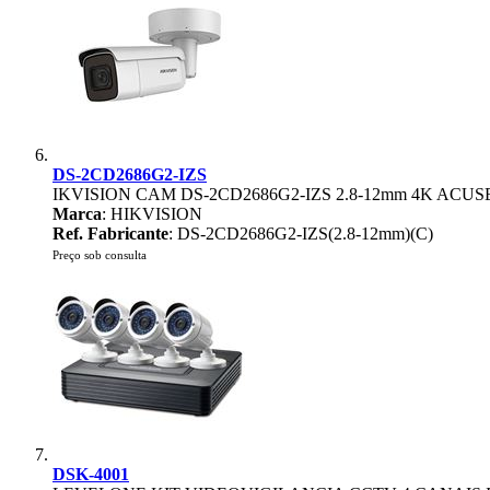
DS-2CD2686G2-IZS
IKVISION CAM DS-2CD2686G2-IZS 2.8-12mm 4K A
Marca
: HIKVISION
Ref. Fabricante
: DS-2CD2686G2-IZS(2.8-12mm)(C)
Preço sob consulta
DSK-4001