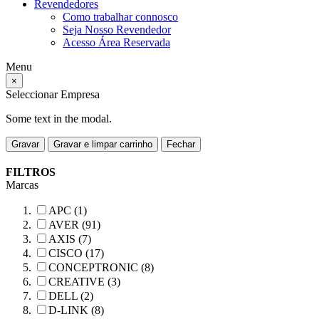
Revendedores
Como trabalhar connosco
Seja Nosso Revendedor
Acesso Área Reservada
Menu
×
Seleccionar Empresa
Some text in the modal.
Gravar
Gravar e limpar carrinho
Fechar
FILTROS
Marcas
APC (1)
AVER (91)
AXIS (7)
CISCO (17)
CONCEPTRONIC (8)
CREATIVE (3)
DELL (2)
D-LINK (8)