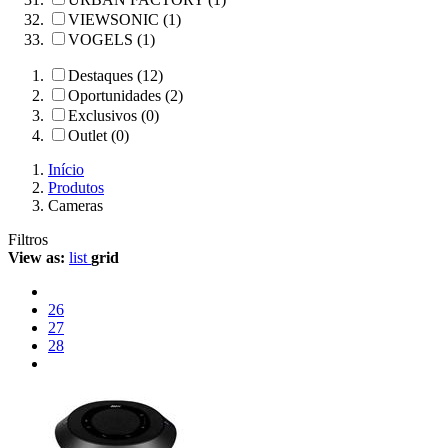
VIEWSONIC (1)
VOGELS (1)
Destaques (12)
Oportunidades (2)
Exclusivos (0)
Outlet (0)
Início
Produtos
Cameras
Filtros
View as:
list
grid
26
27
28