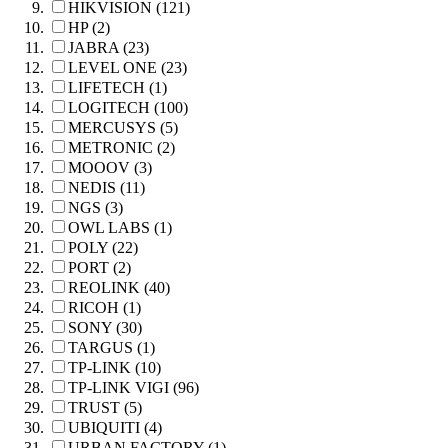
HIKVISION (121)
HP (2)
JABRA (23)
LEVEL ONE (23)
LIFETECH (1)
LOGITECH (100)
MERCUSYS (5)
METRONIC (2)
MOOOV (3)
NEDIS (11)
NGS (3)
OWL LABS (1)
POLY (22)
PORT (2)
REOLINK (40)
RICOH (1)
SONY (30)
TARGUS (1)
TP-LINK (10)
TP-LINK VIGI (96)
TRUST (5)
UBIQUITI (4)
URBAN FACTORY (1)