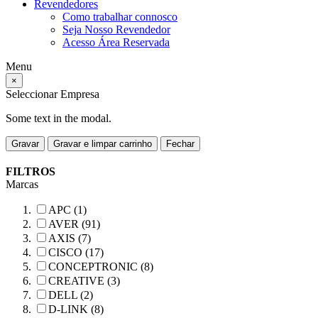
Revendedores
Como trabalhar connosco
Seja Nosso Revendedor
Acesso Área Reservada
Menu
×
Seleccionar Empresa
Some text in the modal.
Gravar
Gravar e limpar carrinho
Fechar
FILTROS
Marcas
APC (1)
AVER (91)
AXIS (7)
CISCO (17)
CONCEPTRONIC (8)
CREATIVE (3)
DELL (2)
D-LINK (8)