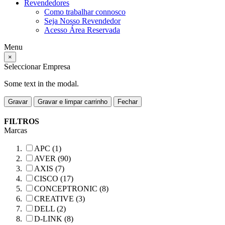
Revendedores
Como trabalhar connosco
Seja Nosso Revendedor
Acesso Área Reservada
Menu
×
Seleccionar Empresa
Some text in the modal.
Gravar
Gravar e limpar carrinho
Fechar
FILTROS
Marcas
APC (1)
AVER (90)
AXIS (7)
CISCO (17)
CONCEPTRONIC (8)
CREATIVE (3)
DELL (2)
D-LINK (8)