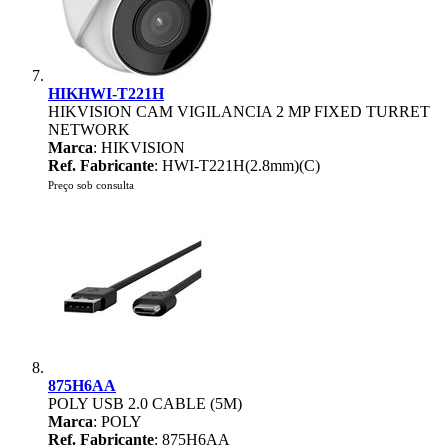
HIKHWI-T221H
HIKVISION CAM VIGILANCIA 2 MP FIXED TURRET
NETWORK
Marca
: HIKVISION
Ref. Fabricante
: HWI-T221H(2.8mm)(C)
Preço sob consulta
875H6AA
POLY USB 2.0 CABLE (5M)
Marca
: POLY
Ref. Fabricante
: 875H6AA