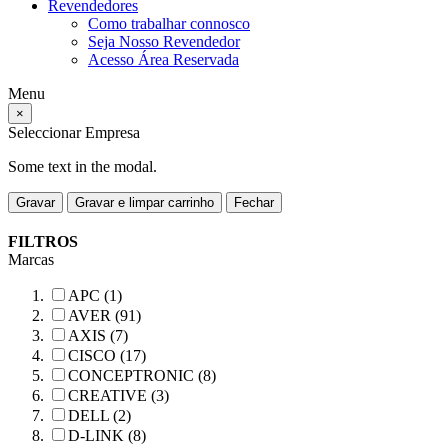
Revendedores
Como trabalhar connosco
Seja Nosso Revendedor
Acesso Área Reservada
Menu
×
Seleccionar Empresa
Some text in the modal.
Gravar
Gravar e limpar carrinho
Fechar
FILTROS
Marcas
APC (1)
AVER (91)
AXIS (7)
CISCO (17)
CONCEPTRONIC (8)
CREATIVE (3)
DELL (2)
D-LINK (8)