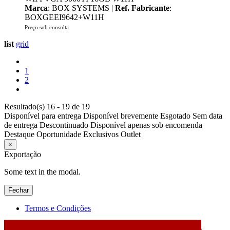
Marca
: BOX SYSTEMS |
Ref. Fabricante
:
BOXGEEI9642+W11H
Preço sob consulta
list
grid
1
2
Resultado(s) 16 - 19 de 19
Disponível para entrega
Disponível brevemente
Esgotado
Sem data
de entrega
Descontinuado
Disponível apenas sob encomenda
Destaque
Oportunidade
Exclusivos
Outlet
×
Exportação
Some text in the modal.
Fechar
Termos e Condições
2026 © DATABOX - Informática, S.A. |
Criado por
Alidata