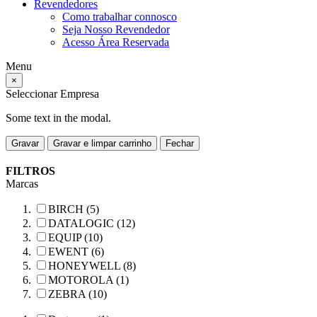
Revendedores
Como trabalhar connosco
Seja Nosso Revendedor
Acesso Área Reservada
Menu
×
Seleccionar Empresa
Some text in the modal.
Gravar
Gravar e limpar carrinho
Fechar
FILTROS
Marcas
BIRCH (5)
DATALOGIC (12)
EQUIP (10)
EWENT (6)
HONEYWELL (8)
MOTOROLA (1)
ZEBRA (10)