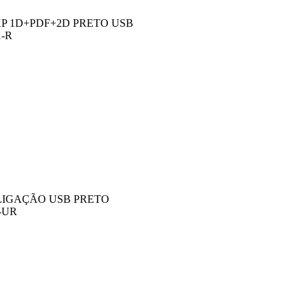
P 1D+PDF+2D PRETO USB
1-R
LIGAÇÃO USB PRETO
R-UR