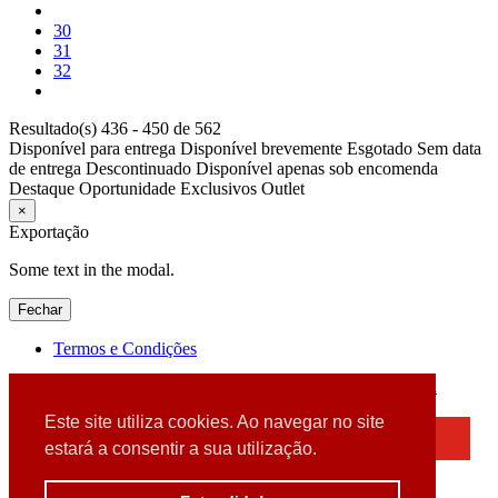
30
31
32
Resultado(s) 436 - 450 de 562
Disponível para entrega
Disponível brevemente
Esgotado
Sem data
de entrega
Descontinuado
Disponível apenas sob encomenda
Destaque
Oportunidade
Exclusivos
Outlet
×
Exportação
Some text in the modal.
Fechar
Termos e Condições
2026 © DATABOX - Informática, S.A. |
Criado por
Alidata
Este site utiliza cookies. Ao navegar no site
×
estará a consentir a sua utilização.
Detectamos que está a usar um browser desatualizado
Por favor, atualize o seu browser