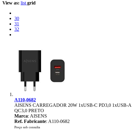
View as:
list
grid
30
31
32
A110-0682
AISENS CARREGADOR 20W 1xUSB-C PD3,0 1xUSB-A
QC3,0 PRETO
Marca
: AISENS
Ref. Fabricante
: A110-0682
Preço sob consulta