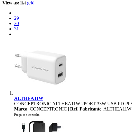
View as:
list
grid
29
30
31
ALTHEA11W
CONCEPTRONIC ALTHEA11W 2PORT 33W USB PD PP
Marca
: CONCEPTRONIC |
Ref. Fabricante
: ALTHEA11W
Preço sob consulta