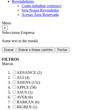
Revendedores
Como trabalhar connosco
Seja Nosso Revendedor
Acesso Área Reservada
Menu
×
Seleccionar Empresa
Some text in the modal.
Gravar
Gravar e limpar carrinho
Fechar
FILTROS
Marcas
ADVANCE (2)
AGI (4)
AISENS (152)
APPLE (58)
ASUS (1)
AVER (6)
BARKAN (6)
BIGBEN (1)