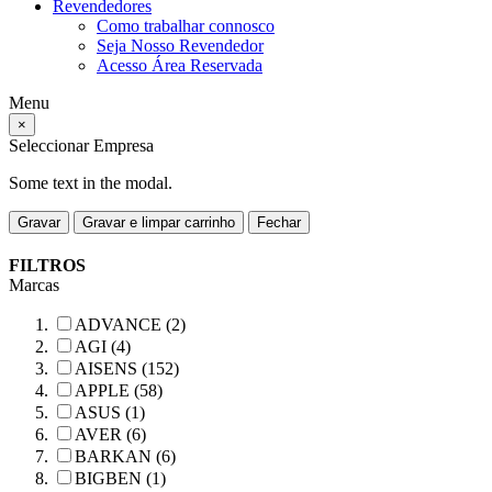
Revendedores
Como trabalhar connosco
Seja Nosso Revendedor
Acesso Área Reservada
Menu
×
Seleccionar Empresa
Some text in the modal.
Gravar
Gravar e limpar carrinho
Fechar
FILTROS
Marcas
ADVANCE (2)
AGI (4)
AISENS (152)
APPLE (58)
ASUS (1)
AVER (6)
BARKAN (6)
BIGBEN (1)