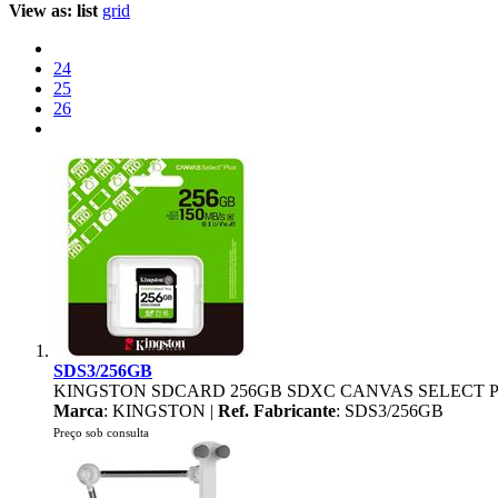
View as:
list
grid
24
25
26
SDS3/256GB
KINGSTON SDCARD 256GB SDXC CANVAS SELECT PLU
Marca
: KINGSTON |
Ref. Fabricante
: SDS3/256GB
Preço sob consulta