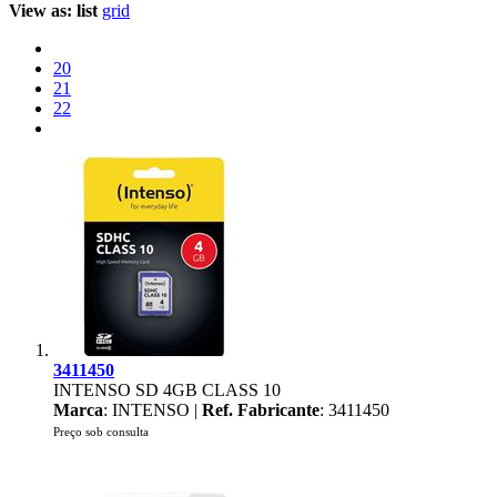
View as:
list
grid
20
21
22
3411450
INTENSO SD 4GB CLASS 10
Marca
: INTENSO |
Ref. Fabricante
: 3411450
Preço sob consulta