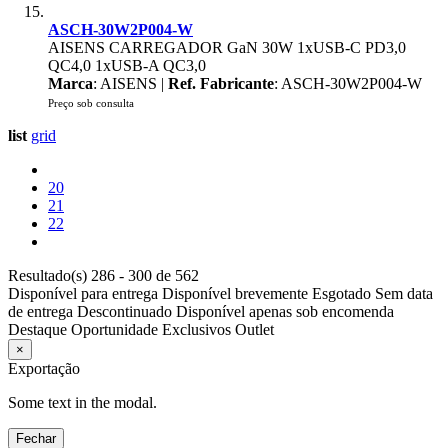
ASCH-30W2P004-W
AISENS CARREGADOR GaN 30W 1xUSB-C PD3,0
QC4,0 1xUSB-A QC3,0
Marca
: AISENS |
Ref. Fabricante
: ASCH-30W2P004-W
Preço sob consulta
list
grid
20
21
22
Resultado(s) 286 - 300 de 562
Disponível para entrega
Disponível brevemente
Esgotado
Sem data
de entrega
Descontinuado
Disponível apenas sob encomenda
Destaque
Oportunidade
Exclusivos
Outlet
×
Exportação
Some text in the modal.
Fechar