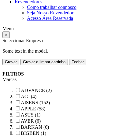
Revendedores
Como trabalhar connosco
Seja Nosso Revendedor
Acesso Área Reservada
Menu
×
Seleccionar Empresa
Some text in the modal.
Gravar
Gravar e limpar carrinho
Fechar
FILTROS
Marcas
ADVANCE (2)
AGI (4)
AISENS (152)
APPLE (58)
ASUS (1)
AVER (6)
BARKAN (6)
BIGBEN (1)