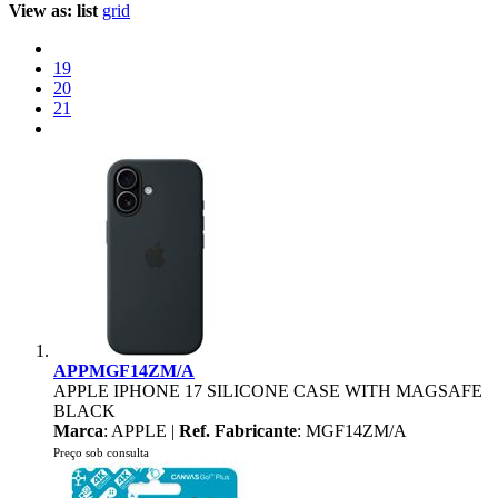
View as:
list
grid
19
20
21
APPMGF14ZM/A
APPLE IPHONE 17 SILICONE CASE WITH MAGSAFE
BLACK
Marca
: APPLE |
Ref. Fabricante
: MGF14ZM/A
Preço sob consulta