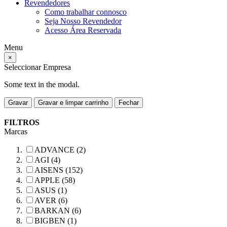
Revendedores
Como trabalhar connosco
Seja Nosso Revendedor
Acesso Área Reservada
Menu
×
Seleccionar Empresa
Some text in the modal.
Gravar
Gravar e limpar carrinho
Fechar
FILTROS
Marcas
ADVANCE (2)
AGI (4)
AISENS (152)
APPLE (58)
ASUS (1)
AVER (6)
BARKAN (6)
BIGBEN (1)