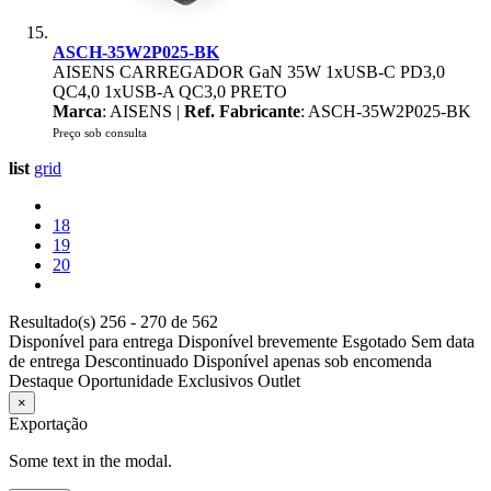
ASCH-35W2P025-BK
AISENS CARREGADOR GaN 35W 1xUSB-C PD3,0
QC4,0 1xUSB-A QC3,0 PRETO
Marca
: AISENS |
Ref. Fabricante
: ASCH-35W2P025-BK
Preço sob consulta
list
grid
18
19
20
Resultado(s) 256 - 270 de 562
Disponível para entrega
Disponível brevemente
Esgotado
Sem data
de entrega
Descontinuado
Disponível apenas sob encomenda
Destaque
Oportunidade
Exclusivos
Outlet
×
Exportação
Some text in the modal.