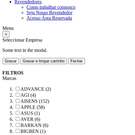
Revendedores
Como trabalhar connosco
Seja Nosso Revendedor
Acesso Área Reservada
Menu
×
Seleccionar Empresa
Some text in the modal.
Gravar
Gravar e limpar carrinho
Fechar
FILTROS
Marcas
ADVANCE (2)
AGI (4)
AISENS (152)
APPLE (58)
ASUS (1)
AVER (6)
BARKAN (6)
BIGBEN (1)