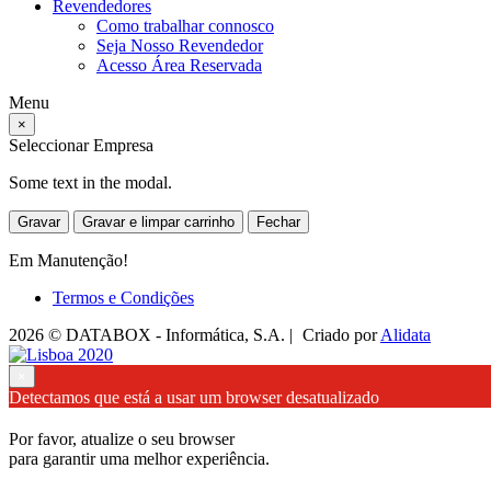
Revendedores
Como trabalhar connosco
Seja Nosso Revendedor
Acesso Área Reservada
Menu
×
Seleccionar Empresa
Some text in the modal.
Gravar
Gravar e limpar carrinho
Fechar
Em Manutenção!
Termos e Condições
2026 © DATABOX - Informática, S.A. |
Criado por
Alidata
×
Detectamos que está a usar um browser desatualizado
Por favor, atualize o seu browser
para garantir uma melhor experiência.