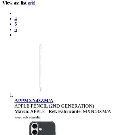
View as:
list
grid
4
5
6
APPMXN43ZM/A
APPLE PENCIL (2ND GENERATION)
Marca
: APPLE |
Ref. Fabricante
: MXN43ZM/A
Preço sob consulta