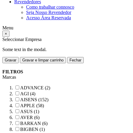
Revendedores
Como trabalhar connosco
Seja Nosso Revendedor
Acesso Área Reservada
Menu
×
Seleccionar Empresa
Some text in the modal.
Gravar
Gravar e limpar carrinho
Fechar
FILTROS
Marcas
ADVANCE (2)
AGI (4)
AISENS (152)
APPLE (58)
ASUS (1)
AVER (6)
BARKAN (6)
BIGBEN (1)