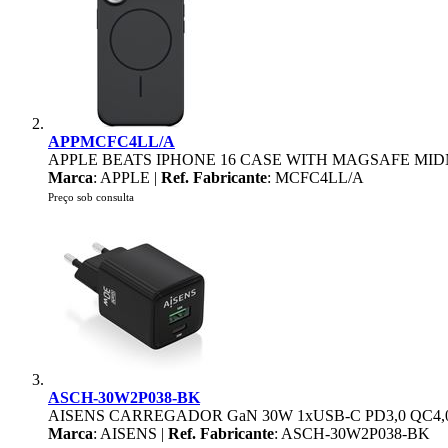
APPMCFC4LL/A
APPLE BEATS IPHONE 16 CASE WITH MAGSAFE MI
Marca
: APPLE |
Ref. Fabricante
: MCFC4LL/A
Preço sob consulta
ASCH-30W2P038-BK
AISENS CARREGADOR GaN 30W 1xUSB-C PD3,0 QC4,0
Marca
: AISENS |
Ref. Fabricante
: ASCH-30W2P038-BK