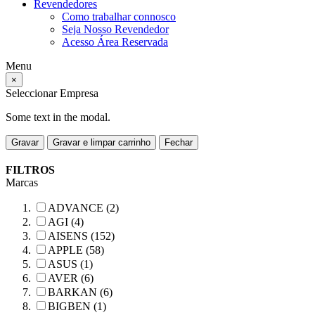
Revendedores
Como trabalhar connosco
Seja Nosso Revendedor
Acesso Área Reservada
Menu
×
Seleccionar Empresa
Some text in the modal.
Gravar
Gravar e limpar carrinho
Fechar
FILTROS
Marcas
ADVANCE (2)
AGI (4)
AISENS (152)
APPLE (58)
ASUS (1)
AVER (6)
BARKAN (6)
BIGBEN (1)