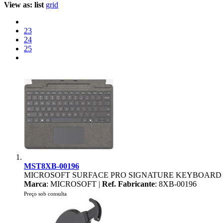
View as:
list
grid
23
24
25
MST8XB-00196
MICROSOFT SURFACE PRO SIGNATURE KEYBOARD
Marca
: MICROSOFT |
Ref. Fabricante
: 8XB-00196
Preço sob consulta