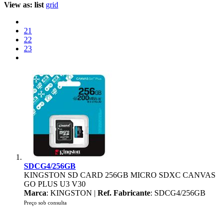
View as:
list
grid
21
22
23
SDCG4/256GB
KINGSTON SD CARD 256GB MICRO SDXC CANVAS
GO PLUS U3 V30
Marca
: KINGSTON |
Ref. Fabricante
: SDCG4/256GB
Preço sob consulta