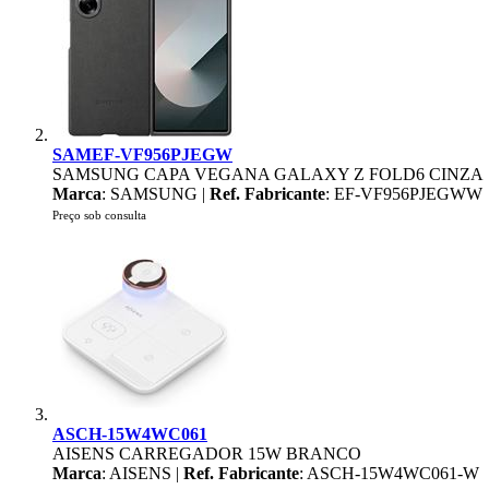
SAMEF-VF956PJEGW
SAMSUNG CAPA VEGANA GALAXY Z FOLD6 CINZA
Marca
: SAMSUNG |
Ref. Fabricante
: EF-VF956PJEGWW
Preço sob consulta
ASCH-15W4WC061
AISENS CARREGADOR 15W BRANCO
Marca
: AISENS |
Ref. Fabricante
: ASCH-15W4WC061-W