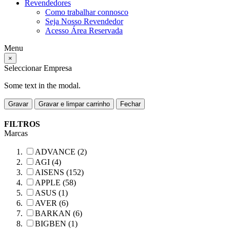
Revendedores
Como trabalhar connosco
Seja Nosso Revendedor
Acesso Área Reservada
Menu
×
Seleccionar Empresa
Some text in the modal.
Gravar
Gravar e limpar carrinho
Fechar
FILTROS
Marcas
ADVANCE (2)
AGI (4)
AISENS (152)
APPLE (58)
ASUS (1)
AVER (6)
BARKAN (6)
BIGBEN (1)