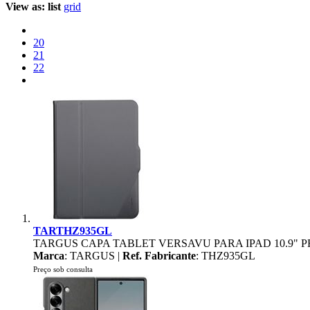
View as:
list
grid
20
21
22
TARTHZ935GL
TARGUS CAPA TABLET VERSAVU PARA IPAD 10.9" P
Marca
: TARGUS |
Ref. Fabricante
: THZ935GL
Preço sob consulta