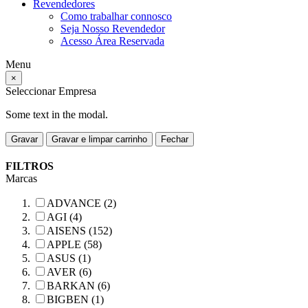
Revendedores
Como trabalhar connosco
Seja Nosso Revendedor
Acesso Área Reservada
Menu
×
Seleccionar Empresa
Some text in the modal.
Gravar
Gravar e limpar carrinho
Fechar
FILTROS
Marcas
ADVANCE (2)
AGI (4)
AISENS (152)
APPLE (58)
ASUS (1)
AVER (6)
BARKAN (6)
BIGBEN (1)