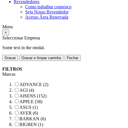
Revendedores
Como trabalhar connosco
Seja Nosso Revendedor
Acesso Área Reservada
Menu
×
Seleccionar Empresa
Some text in the modal.
Gravar
Gravar e limpar carrinho
Fechar
FILTROS
Marcas
ADVANCE (2)
AGI (4)
AISENS (152)
APPLE (58)
ASUS (1)
AVER (6)
BARKAN (6)
BIGBEN (1)