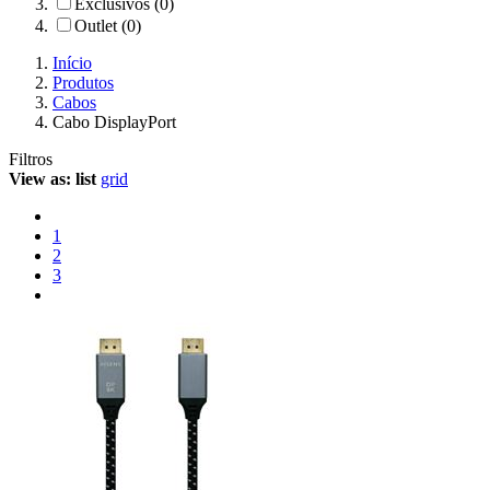
Exclusivos (0)
Outlet (0)
Início
Produtos
Cabos
Cabo DisplayPort
Filtros
View as:
list
grid
1
2
3