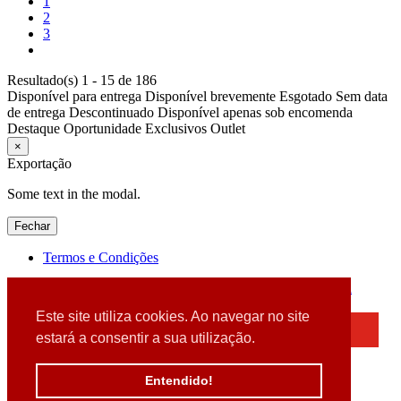
1
2
3
Resultado(s) 1 - 15 de 186
Disponível para entrega
Disponível brevemente
Esgotado
Sem data
de entrega
Descontinuado
Disponível apenas sob encomenda
Destaque
Oportunidade
Exclusivos
Outlet
×
Exportação
Some text in the modal.
Fechar
Termos e Condições
2026 © DATABOX - Informática, S.A. |
Criado por
Alidata
Este site utiliza cookies. Ao navegar no site
×
estará a consentir a sua utilização.
Detectamos que está a usar um browser desatualizado
Por favor, atualize o seu browser
Entendido!
para garantir uma melhor experiência.