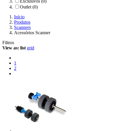
Exclusivos (0)
Outlet (0)
Início
Produtos
Scanners
Acessórios Scanner
Filtros
View as:
list
grid
1
2