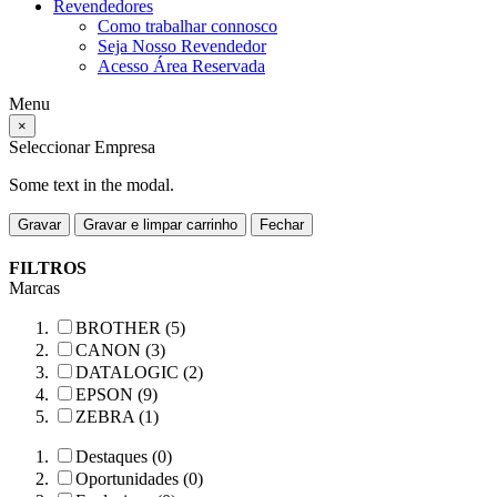
Revendedores
Como trabalhar connosco
Seja Nosso Revendedor
Acesso Área Reservada
Menu
×
Seleccionar Empresa
Some text in the modal.
Gravar
Gravar e limpar carrinho
Fechar
FILTROS
Marcas
BROTHER (5)
CANON (3)
DATALOGIC (2)
EPSON (9)
ZEBRA (1)
Destaques (0)
Oportunidades (0)