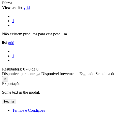
Filtros
View as:
list
grid
1
Não existem produtos para esta pesquisa.
list
grid
1
Resultado(s) 0 - 0 de 0
Disponível para entrega
Disponível brevemente
Esgotado
Sem data d
×
Exportação
Some text in the modal.
Fechar
Termos e Condições