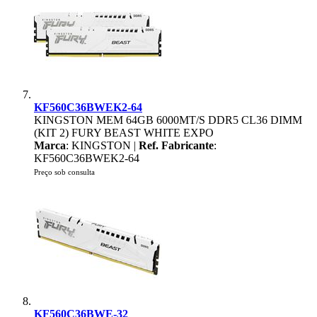
KF560C36BWEK2-64
KINGSTON MEM 64GB 6000MT/S DDR5 CL36 DIMM
(KIT 2) FURY BEAST WHITE EXPO
Marca
: KINGSTON |
Ref. Fabricante
:
KF560C36BWEK2-64
Preço sob consulta
KF560C36BWE-32