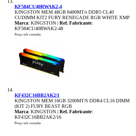
KF584CU40RWAK2-4
KINGSTON MEM 48GB 8400MT/s DDR5 CL40
CUDIMM KIT2 FURY RENEGADE RGB WHITE XMP
Marca
: KINGSTON |
Ref. Fabricante
:
KF584CU40RWAK2-48
Preço sob consulta
KF432C16BB2AK2/1
KINGSTON MEM 16GB 3200MT/S DDR4 CL16 DIMM
(KIT 2) FURY BEAST RGB
Marca
: KINGSTON |
Ref. Fabricante
:
KF432C16BB2AK2/16
Preço sob consulta