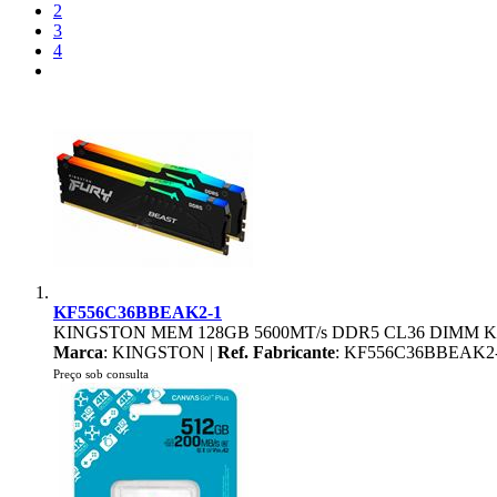
2
3
4
KF556C36BBEAK2-1
KINGSTON MEM 128GB 5600MT/s DDR5 CL36 DIMM K
Marca
: KINGSTON |
Ref. Fabricante
: KF556C36BBEAK2
Preço sob consulta