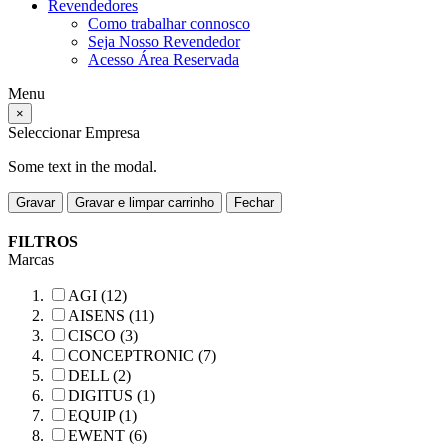
Revendedores
Como trabalhar connosco
Seja Nosso Revendedor
Acesso Área Reservada
Menu
×
Seleccionar Empresa
Some text in the modal.
Gravar
Gravar e limpar carrinho
Fechar
FILTROS
Marcas
AGI (12)
AISENS (11)
CISCO (3)
CONCEPTRONIC (7)
DELL (2)
DIGITUS (1)
EQUIP (1)
EWENT (6)