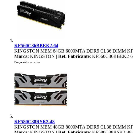
KF560C36BBEK2-64
KINGSTON MEM 64GB 6000MT/s DDR5 CL36 DIMM K
Marca
: KINGSTON |
Ref. Fabricante
: KF560C36BBEK2-6
Preço sob consulta
KF580C38RSK2-48
KINGSTON MEM 48GB 8000MT/s DDR5 CL38 DIMM K
Marca
: KINGSTON |
Ref. Fabricante
: KF580C38RSK2-48