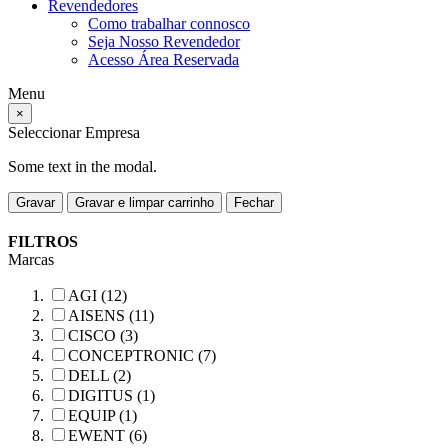
Revendedores
Como trabalhar connosco
Seja Nosso Revendedor
Acesso Área Reservada
Menu
×
Seleccionar Empresa
Some text in the modal.
Gravar
Gravar e limpar carrinho
Fechar
FILTROS
Marcas
AGI (12)
AISENS (11)
CISCO (3)
CONCEPTRONIC (7)
DELL (2)
DIGITUS (1)
EQUIP (1)
EWENT (6)