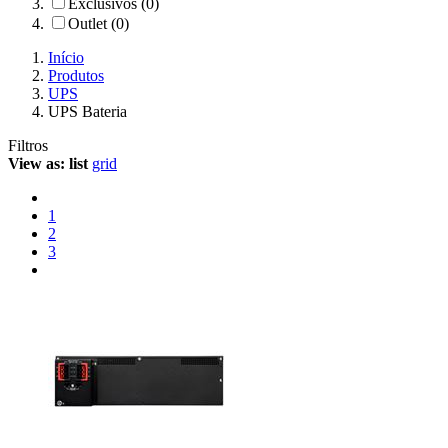
Exclusivos (0)
Outlet (0)
Início
Produtos
UPS
UPS Bateria
Filtros
View as:
list
grid
1
2
3