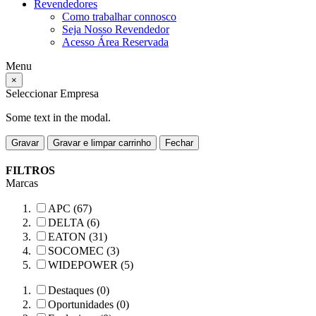
Revendedores
Como trabalhar connosco
Seja Nosso Revendedor
Acesso Área Reservada
Menu
×
Seleccionar Empresa
Some text in the modal.
Gravar
Gravar e limpar carrinho
Fechar
FILTROS
Marcas
APC (67)
DELTA (6)
EATON (31)
SOCOMEC (3)
WIDEPOWER (5)
Destaques (0)
Oportunidades (0)