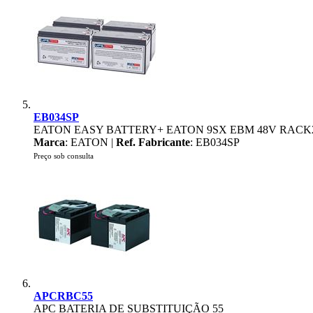
EB034SP
EATON EASY BATTERY+ EATON 9SX EBM 48V RACK
Marca
: EATON |
Ref. Fabricante
: EB034SP
Preço sob consulta
APCRBC55
APC BATERIA DE SUBSTITUIÇÃO 55