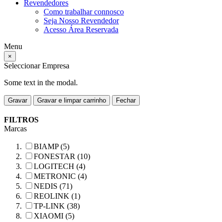
Revendedores
Como trabalhar connosco
Seja Nosso Revendedor
Acesso Área Reservada
Menu
×
Seleccionar Empresa
Some text in the modal.
Gravar
Gravar e limpar carrinho
Fechar
FILTROS
Marcas
BIAMP (5)
FONESTAR (10)
LOGITECH (4)
METRONIC (4)
NEDIS (71)
REOLINK (1)
TP-LINK (38)
XIAOMI (5)